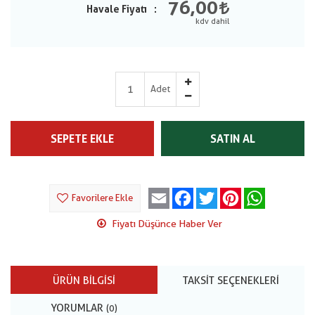
76,00
Havale Fiyatı
Adet
SEPETE EKLE
SATIN AL
Email
Facebook
Twitter
Pinterest
WhatsApp
Favorilere Ekle
Fiyatı Düşünce Haber Ver
ÜRÜN BILGISI
TAKSIT SEÇENEKLERI
YORUMLAR
(0)