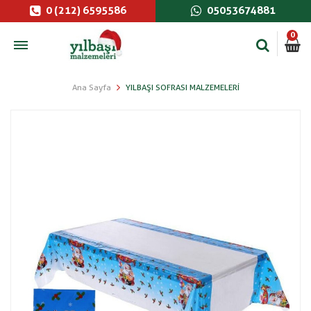
0 (212) 6595586
05053674881
0
Ana Sayfa
YILBAŞI SOFRASI MALZEMELERI