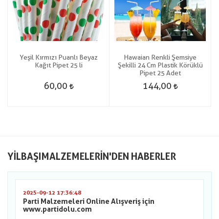
Yeşil Kırmızı Puanlı Beyaz
Hawaian Renkli Şemsiye
r
Kağıt Pipet 25 li
Şekilli 24 Cm Plastik Körüklü
Pipet 25 Adet
60,00
144,00
YILBAŞIMALZEMELERIN'DEN HABERLER
2025-09-12 17:36:48
Parti Malzemeleri Online Alışveriş için
www.partidolu.com