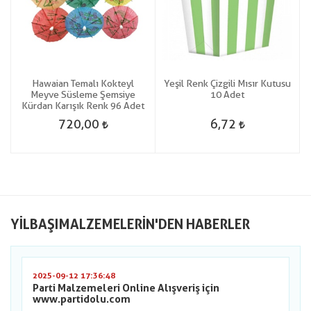
e
Hawaian Temalı Kokteyl
Yeşil Renk Çizgili Mısır Kutusu
Meyve Süsleme Şemsiye
10 Adet
Kürdan Karışık Renk 96 Adet
720,00
6,72
YILBAŞIMALZEMELERIN'DEN HABERLER
2025-09-12 17:36:48
Parti Malzemeleri Online Alışveriş için
www.partidolu.com