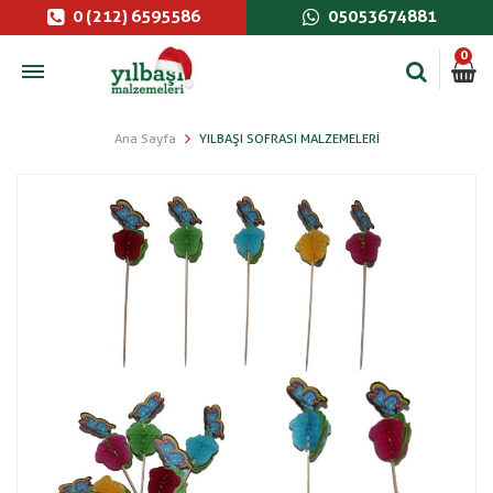
0 (212) 6595586
05053674881
0
Ana Sayfa
YILBAŞI SOFRASI MALZEMELERI