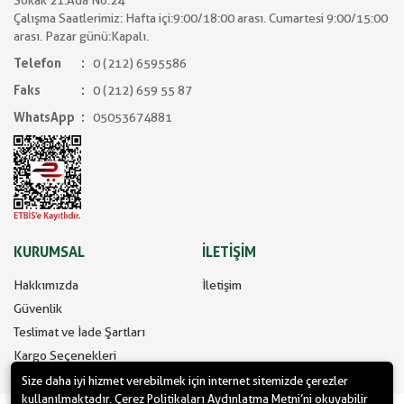
Sokak 21.Ada No:24
Çalışma Saatlerimiz: Hafta içi:9:00/18:00 arası. Cumartesi 9:00/15:00
arası. Pazar günü:Kapalı.
Telefon
0 (212) 6595586
Faks
0 (212) 659 55 87
WhatsApp
05053674881
KURUMSAL
İLETİŞİM
Hakkımızda
İletişim
Güvenlik
Teslimat ve İade Şartları
Kargo Seçenekleri
Size daha iyi hizmet verebilmek için internet sitemizde çerezler
kullanılmaktadır. Çerez Politikaları Aydınlatma Metni’ni okuyabilir