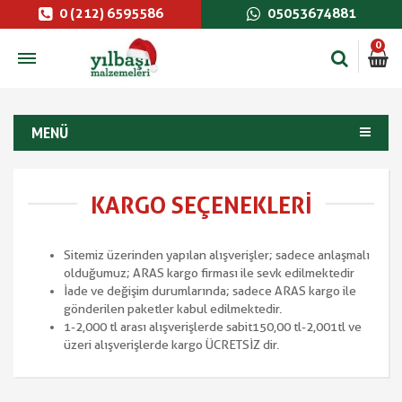
0 (212) 6595586
05053674881
0
MENÜ
KARGO SEÇENEKLERI
Sitemiz üzerinden yapılan alışverişler; sadece anlaşmalı
olduğumuz; ARAS kargo firması ile sevk edilmektedir
İade ve değişim durumlarında; sadece ARAS kargo ile
gönderilen paketler kabul edilmektedir.
1-2,000 tl arası alışverişlerde sabit 150,00 tl-2,001 tl ve
üzeri alışverişlerde kargo ÜCRETSİZ dir.