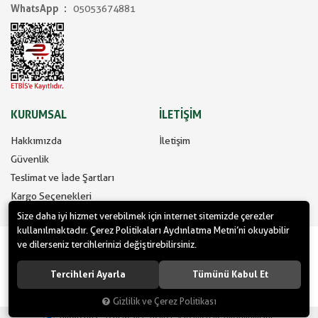
WhatsApp
05053674881
KURUMSAL
İLETİŞİM
Hakkımızda
İletişim
Güvenlik
Teslimat ve İade Şartları
Kargo Seçenekleri
Size daha iyi hizmet verebilmek için internet sitemizde çerezler
kullanılmaktadır. Çerez Politikaları Aydınlatma Metni’ni okuyabilir
www.yilbasimalzemeleri.com - www.partidolu.com bir Pandoli Parti
ve dilerseniz tercihlerinizi değiştirebilirsiniz.
Kuruluşudur. © 2022 Pandoli Parti Malzemeleri Organizasyon Tüm
hakları saklıdır.
Tercihleri Ayarla
Tümünü Kabul Et
Gizlilik ve Çerez Politikası
®
Hipotenüs
Yeni Nesil E-Ticaret Sistemleri ile Hazırlanmıştır.