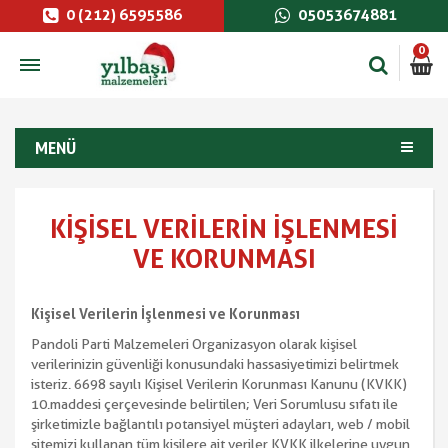
0 (212) 6595586
05053674881
0
MENÜ
KIŞISEL VERILERIN İŞLENMESI
VE KORUNMASI
Kişisel Verilerin İşlenmesi ve Korunması
Pandoli Parti Malzemeleri Organizasyon olarak kişisel
verilerinizin güvenliği konusundaki hassasiyetimizi belirtmek
isteriz. 6698 sayılı Kişisel Verilerin Korunması Kanunu (KVKK)
10.maddesi çerçevesinde belirtilen; Veri Sorumlusu sıfatı ile
şirketimizle bağlantılı potansiyel müşteri adayları, web / mobil
sitemizi kullanan tüm kişilere ait veriler KVKK ilkelerine uygun