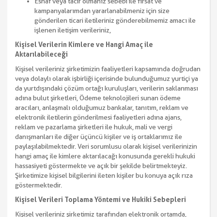
Esnaf veya tacir olmanız sebebi ile fırsat ve
kampanyalarımdan yararlanabilmeniz için size
gönderilen ticari iletileriniz gönderebilmemiz amacı ile
işlenen iletişim verileriniz,
Kişisel Verilerin Kimlere ve Hangi Amaç ile
Aktarılabileceği
Kişisel verileriniz şirketimizin faaliyetleri kapsamında doğrudan
veya dolaylı olarak işbirliği içerisinde bulunduğumuz yurtiçi ya
da yurtdışındaki çözüm ortağı kuruluşları, verilerin saklanması
adına bulut şirketleri, Ödeme teknolojileri sunan ödeme
aracıları, anlaşmalı olduğumuz bankalar, tanıtım, reklam ve
elektronik iletilerin gönderilmesi faaliyetleri adına ajans,
reklam ve pazarlama şirketleri ile hukuk, mali ve vergi
danışmanları ile diğer üçüncü kişiler ve iş ortaklarımız ile
paylaşılabilmektedir. Veri sorumlusu olarak kişisel verilerinizin
hangi amaç ile kimlere aktarılacağı konusunda gerekli hukuki
hassasiyeti göstermekte ve açık bir şekilde belirtmekteyiz.
Şirketimize kişisel bilgilerini ileten kişiler bu konuya açık rıza
göstermektedir.
Kişisel Verileri Toplama Yöntemi ve Hukiki Sebepleri
Kişisel verileriniz şirketimiz tarafından elektronik ortamda,