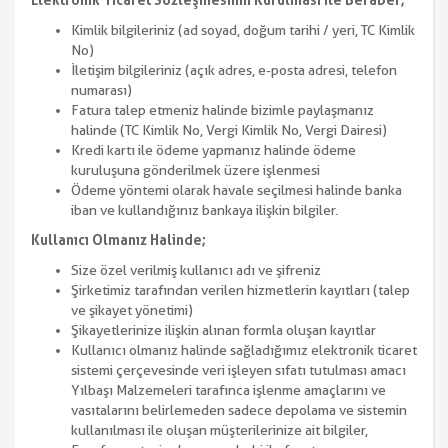
Elektronik Ticaret Sözleşmesinin Kurulması ile Beraber;
Kimlik bilgileriniz (ad soyad, doğum tarihi / yeri, TC Kimlik
No)
İletişim bilgileriniz (açık adres, e-posta adresi, telefon
numarası)
Fatura talep etmeniz halinde bizimle paylaşmanız
halinde (TC Kimlik No, Vergi Kimlik No, Vergi Dairesi)
Kredi kartı ile ödeme yapmanız halinde ödeme
kuruluşuna gönderilmek üzere işlenmesi
Ödeme yöntemi olarak havale seçilmesi halinde banka
iban ve kullandığınız bankaya ilişkin bilgiler.
Kullanıcı Olmanız Halinde;
Size özel verilmiş kullanıcı adı ve şifreniz
Şirketimiz tarafından verilen hizmetlerin kayıtları (talep
ve şikayet yönetimi)
Şikayetlerinize ilişkin alınan formla oluşan kayıtlar
Kullanıcı olmanız halinde sağladığımız elektronik ticaret
sistemi çerçevesinde veri işleyen sıfatı tutulması amacı
Yılbaşı Malzemeleri tarafınca işlenme amaçlarını ve
vasıtalarını belirlemeden sadece depolama ve sistemin
kullanılması ile oluşan müşterilerinize ait bilgiler,