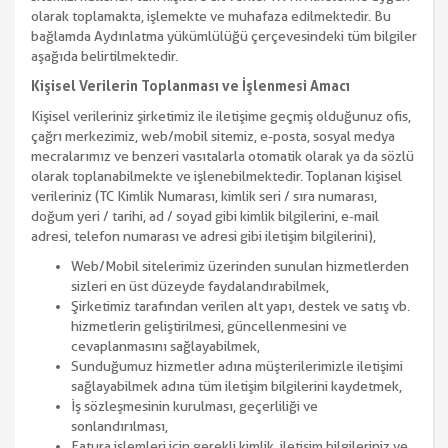
olarak toplamakta, işlemekte ve muhafaza edilmektedir. Bu
bağlamda Aydınlatma yükümlülüğü çerçevesindeki tüm bilgiler
aşağıda belirtilmektedir.
Kişisel Verilerin Toplanması ve İşlenmesi Amacı
Kişisel verileriniz şirketimiz ile iletişime geçmiş olduğunuz ofis,
çağrı merkezimiz, web/mobil sitemiz, e-posta, sosyal medya
mecralarımız ve benzeri vasıtalarla otomatik olarak ya da sözlü
olarak toplanabilmekte ve işlenebilmektedir. Toplanan kişisel
verileriniz (TC Kimlik Numarası, kimlik seri / sıra numarası,
doğum yeri / tarihi, ad / soyad gibi kimlik bilgilerini, e-mail
adresi, telefon numarası ve adresi gibi iletişim bilgilerini),
Web/Mobil sitelerimiz üzerinden sunulan hizmetlerden
sizleri en üst düzeyde faydalandırabilmek,
Şirketimiz tarafından verilen alt yapı, destek ve satış vb.
hizmetlerin geliştirilmesi, güncellenmesini ve
cevaplanmasını sağlayabilmek,
Sunduğumuz hizmetler adına müşterilerimizle iletişimi
sağlayabilmek adına tüm iletişim bilgilerini kaydetmek,
İş sözleşmesinin kurulması, geçerliliği ve
sonlandırılması,
Fatura işlemleri için gerekli kimlik, iletişim bilgileriniz ve