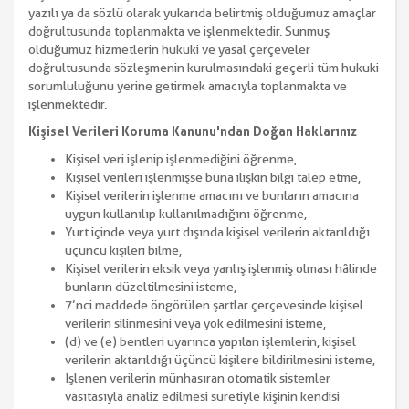
yazılı ya da sözlü olarak yukarıda belirtmiş olduğumuz amaçlar
doğrultusunda toplanmakta ve işlenmektedir. Sunmuş
olduğumuz hizmetlerin hukuki ve yasal çerçeveler
doğrultusunda sözleşmenin kurulmasındaki geçerli tüm hukuki
sorumluluğunu yerine getirmek amacıyla toplanmakta ve
işlenmektedir.
Kişisel Verileri Koruma Kanunu'ndan Doğan Haklarınız
Kişisel veri işlenip işlenmediğini öğrenme,
Kişisel verileri işlenmişse buna ilişkin bilgi talep etme,
Kişisel verilerin işlenme amacını ve bunların amacına
uygun kullanılıp kullanılmadığını öğrenme,
Yurt içinde veya yurt dışında kişisel verilerin aktarıldığı
üçüncü kişileri bilme,
Kişisel verilerin eksik veya yanlış işlenmiş olması hâlinde
bunların düzeltilmesini isteme,
7’nci maddede öngörülen şartlar çerçevesinde kişisel
verilerin silinmesini veya yok edilmesini isteme,
(d) ve (e) bentleri uyarınca yapılan işlemlerin, kişisel
verilerin aktarıldığı üçüncü kişilere bildirilmesini isteme,
İşlenen verilerin münhasıran otomatik sistemler
vasıtasıyla analiz edilmesi suretiyle kişinin kendisi