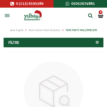
0 (212) 6595586
05053674881
0
Ana Sayfa
Yeni Gelen Parti Ürünleri
YENI PARTI MALZEMELERI
FILTRE