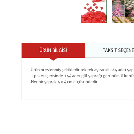
ÜRÜN BILGISI
TAKSIT SEÇENE
Ürün preslenmiş şekildedir tek tek ayırarak 144 adet yapr
1 paket içerisinde 144 adet gül yaprağı görünümlü konfe
Her bir yaprak 4 x 4 cm ölçüsündedir.