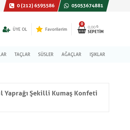
0 (212) 6595586
05053674881
0
0,00
ÜYE OL
Favorilerim
SEPETIM
LAR
TAÇLAR
SÜSLER
AĞAÇLAR
IŞIKLAR
ül Yaprağı Şekilli Kumaş Konfeti