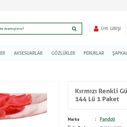
ÜYE GIRIŞI
LER
AKSESUARLAR
GÖZLÜKLER
PERUKLAR
ŞAPKA
Kırmızı Renkli G
144 Lü 1 Paket
Pandoli
Marka