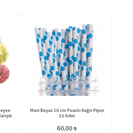
Meyve
Mavi Beyaz 20 cm Puanlı Kağıt Pipet
Yeş
arışık
25 Adet
60,00