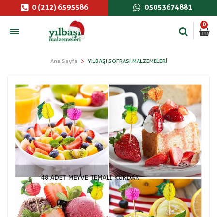
0 (212) 6595586
05053674881
0
Ana Sayfa
YILBAŞI SOFRASI MALZEMELERI