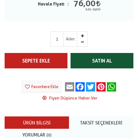
76,00
Havale Fiyatı
Adet
SEPETE EKLE
SATIN AL
Email
Facebook
Twitter
Pinterest
WhatsApp
Favorilere Ekle
Fiyatı Düşünce Haber Ver
ÜRÜN BILGISI
TAKSIT SEÇENEKLERI
YORUMLAR
(0)