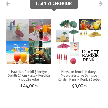
İLGINIZI ÇEKEBILIR
d
Hawaian Renkli Şemsiye
Hawaian Temalı Kokteyl
Şekilli 24 Cm Plastik Körüklü
Meyve Süsleme Şemsiye
Pipet 25 Adet
Kürdan Karışık Renk 12 Adet
144,00
90,00