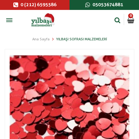
0 (212) 6595586
05053674881
0
Ana Sayfa
YILBAŞI SOFRASI MALZEMELERI