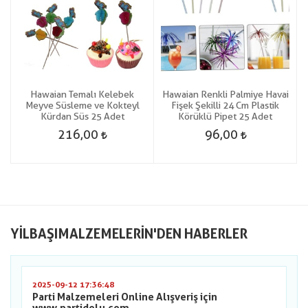
i
Hawaian Temalı Kelebek
Hawaian Renkli Palmiye Havai
Meyve Süsleme ve Kokteyl
Fişek Şekilli 24 Cm Plastik
Kürdan Süs 25 Adet
Körüklü Pipet 25 Adet
216,00
96,00
YILBAŞIMALZEMELERIN'DEN HABERLER
2025-09-12 17:36:48
Parti Malzemeleri Online Alışveriş için