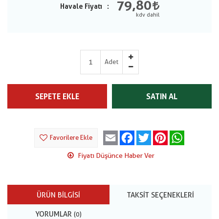
79,80
Havale Fiyatı
Adet
SEPETE EKLE
SATIN AL
Email
Facebook
Twitter
Pinterest
WhatsApp
Favorilere Ekle
Fiyatı Düşünce Haber Ver
ÜRÜN BILGISI
TAKSIT SEÇENEKLERI
YORUMLAR
(0)