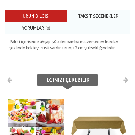
ÜRÜN BILGISI
TAKSIT SEÇENEKLERI
YORUMLAR
(0)
Paket içerisinde ahşap 50 adet bambu malzemeden kürdan
şeklinde kokteyl süsü vardır, ürün;12 cm yüksekliğindedir
İLGINIZI ÇEKEBILIR