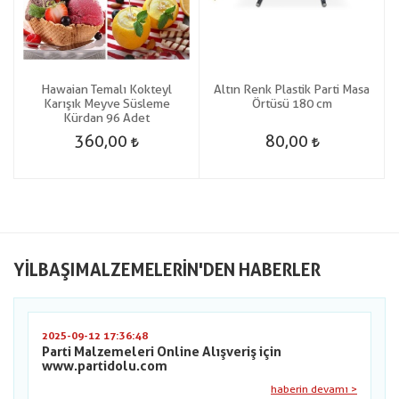
e
Hawaian Temalı Kokteyl
Altın Renk Plastik Parti Masa
Karışık Meyve Süsleme
Örtüsü 180 cm
Kürdan 96 Adet
360,00
80,00
YILBAŞIMALZEMELERIN'DEN HABERLER
2025-09-12 17:36:48
Parti Malzemeleri Online Alışveriş için
www.partidolu.com
haberin devamı >