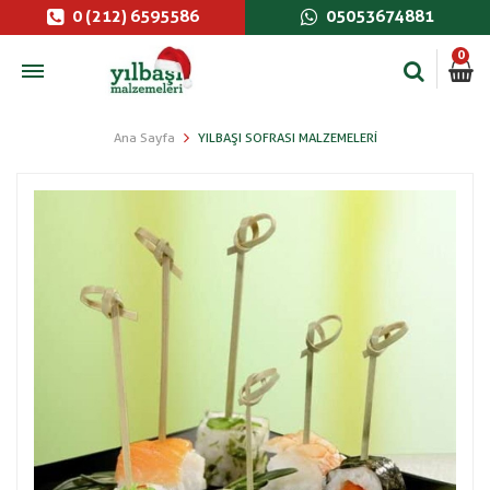
0 (212) 6595586
05053674881
0
Ana Sayfa
YILBAŞI SOFRASI MALZEMELERI