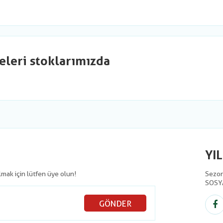
eleri stoklarımızda
YI
olmak için lütfen üye olun!
Sezon 
SOSY
GÖNDER