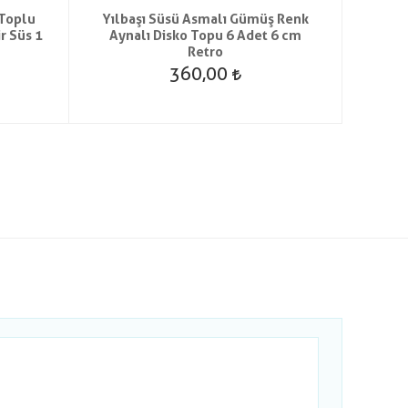
 Toplu
Yılbaşı Süsü Asmalı Gümüş Renk
Plasti
r Süs 1
Aynalı Disko Topu 6 Adet 6 cm
6 cm A
Retro
360,00