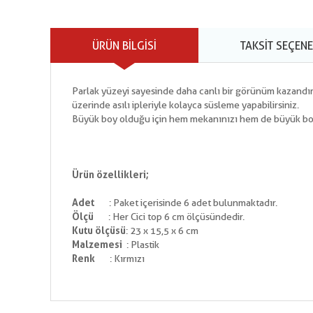
ÜRÜN BILGISI
TAKSIT SEÇENE
Parlak yüzeyi sayesinde daha canlı bir görünüm kazandır
üzerinde asılı ipleriyle kolayca süsleme yapabilirsiniz.
Büyük boy olduğu için hem mekanınızı hem de büyük boy 
Ürün özellikleri;
Adet
: Paket içerisinde 6 adet bulunmaktadır.
Ölçü
: Her Cici top 6 cm ölçüsündedir.
Kutu ölçüsü
: 23 x 15,5 x 6 cm
Malzemesi
: Plastik
Renk
: Kırmızı