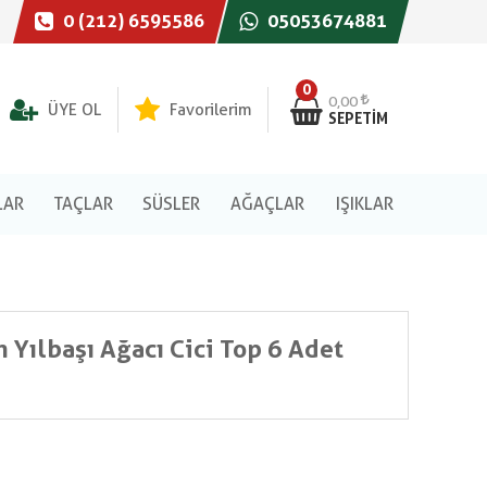
0 (212) 6595586
05053674881
0
0,00
ÜYE OL
Favorilerim
SEPETIM
LAR
TAÇLAR
SÜSLER
AĞAÇLAR
IŞIKLAR
 Yılbaşı Ağacı Cici Top 6 Adet