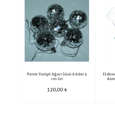
başı
Petek Yeniyıl Ağacı Süsü 6 Adet 4
Eldive
cm Gri
Asma
120,00