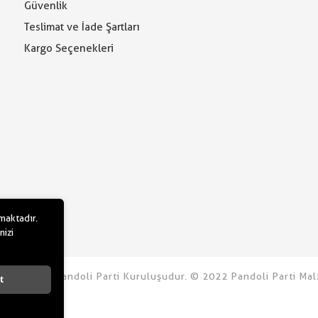
Güvenlik
Teslimat ve İade Şartları
Kargo Seçenekleri
lmaktadır.
nizi
u.com bir Pandoli Parti Kuruluşudur. © 2022 Pandoli Parti Malz
t