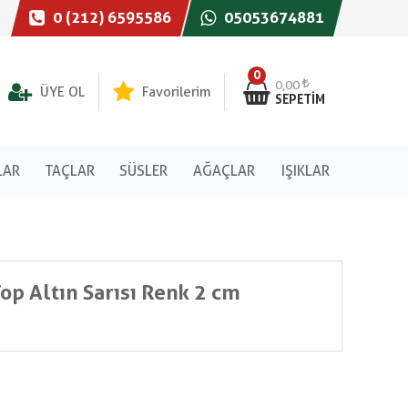
0 (212) 6595586
05053674881
0
0,00
ÜYE OL
Favorilerim
SEPETIM
LAR
TAÇLAR
SÜSLER
AĞAÇLAR
IŞIKLAR
Top Altın Sarısı Renk 2 cm