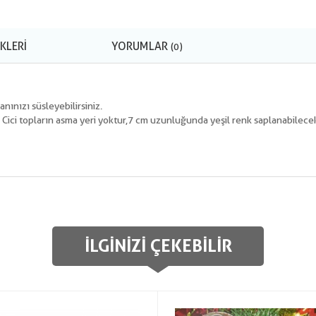
KLERI
YORUMLAR
(0)
anınızı süsleyebilirsiniz.
Cici topların asma yeri yoktur,7 cm uzunluğunda yeşil renk saplanabilecek 
İLGINIZI ÇEKEBILIR