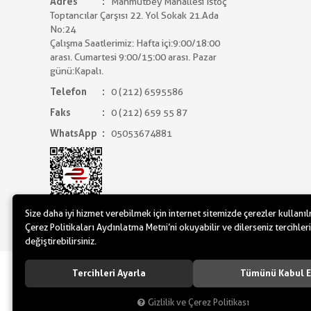
Adres
Mahmutbey Mahallesi İstoç
Toptancılar Çarşısı 22. Yol Sokak 21.Ada
No:24
Çalışma Saatlerimiz: Hafta içi:9:00/18:00
arası. Cumartesi 9:00/15:00 arası. Pazar
günü:Kapalı.
Telefon
0 (212) 6595586
Faks
0 (212) 659 55 87
WhatsApp
05053674881
Size daha iyi hizmet verebilmek için internet sitemizde çerezler kullanı
Çerez Politikaları Aydınlatma Metni’ni okuyabilir ve dilerseniz tercihleri
değiştirebilirsiniz.
www.yilbasimalzemeleri.com - www.partidol
Tercihleri Ayarla
Tümünü Kabul E
Gizlilik ve Çerez Politikası