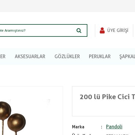
ÜYE GIRIŞI
LER
AKSESUARLAR
GÖZLÜKLER
PERUKLAR
ŞAPKA
200 lü Pike Cici 
Pandoli
Marka