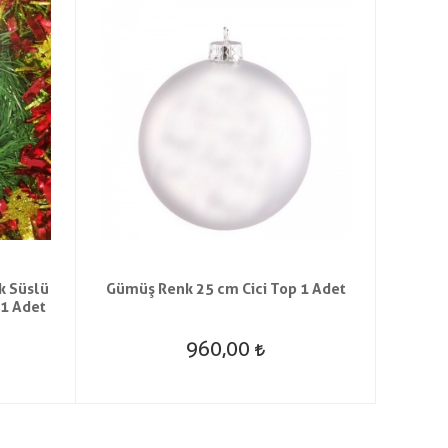
k Süslü
Gümüş Renk 25 cm Cici Top 1 Adet
Altın
 1 Adet
Baston
960,00