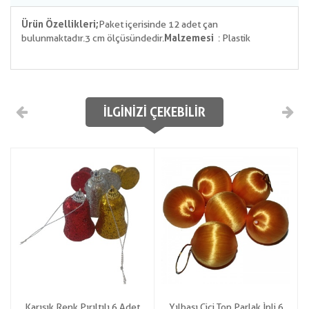
Ürün Özellikleri;
Paket içerisinde 12 adet çan
bulunmaktadır. 3 cm ölçüsündedir.
Malzemesi
: Plastik
İLGINIZI ÇEKEBILIR
Karışık Renk Pırıltılı 6 Adet
Yılbaşı Cici Top Parlak İpli 6