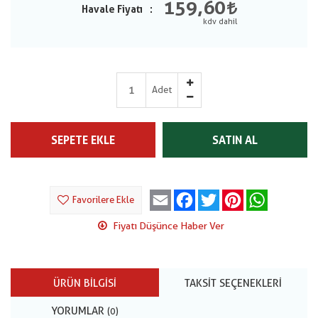
159,60
Havale Fiyatı
Adet
SEPETE EKLE
SATIN AL
Email
Facebook
Twitter
Pinterest
WhatsApp
Favorilere Ekle
Fiyatı Düşünce Haber Ver
ÜRÜN BILGISI
TAKSIT SEÇENEKLERI
YORUMLAR
(0)