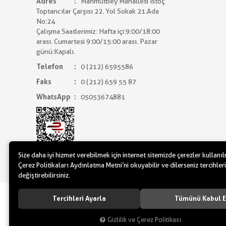
Adres
Mahmutbey Mahallesi İstoç
Toptancılar Çarşısı 22. Yol Sokak 21.Ada
No:24
Çalışma Saatlerimiz: Hafta içi:9:00/18:00
arası. Cumartesi 9:00/15:00 arası. Pazar
günü:Kapalı.
Telefon
0 (212) 6595586
Faks
0 (212) 659 55 87
WhatsApp
05053674881
Size daha iyi hizmet verebilmek için internet sitemizde çerezler kullanı
Çerez Politikaları Aydınlatma Metni’ni okuyabilir ve dilerseniz tercihleri
değiştirebilirsiniz.
www.yilbasimalzemeleri.com - www.partidol
Tercihleri Ayarla
Tümünü Kabul E
Gizlilik ve Çerez Politikası