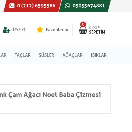
0 (212) 6595586
05053674881
0
0,00
ÜYE OL
Favorilerim
SEPETIM
LAR
TAÇLAR
SÜSLER
AĞAÇLAR
IŞIKLAR
enk Çam Ağacı Noel Baba Çizmesi