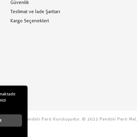
Güvenlik
Teslimat ve İade Şartları
Kargo Seçenekleri
lmaktadır.
nizi
u.com bir Pandoli Parti Kuruluşudur. © 2022 Pandoli Parti Malz
t