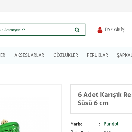
ÜYE GIRIŞI
LER
AKSESUARLAR
GÖZLÜKLER
PERUKLAR
ŞAPKA
6 Adet Karışık R
Süsü 6 cm
Pandoli
Marka