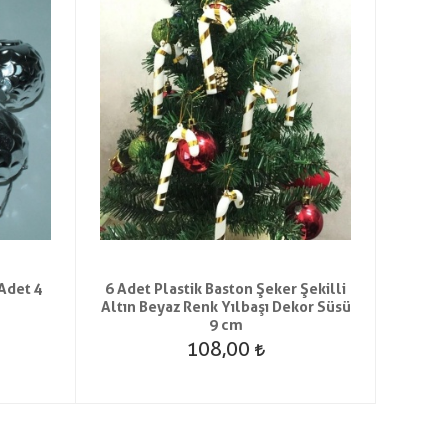
Adet 4
6 Adet Plastik Baston Şeker Şekilli
Kırm
Altın Beyaz Renk Yılbaşı Dekor Süsü
Süsl
9 cm
108,00