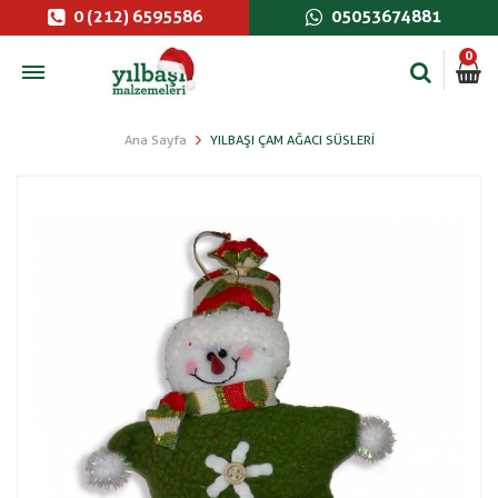
0 (212) 6595586
05053674881
0
Ana Sayfa
YILBAŞI ÇAM AĞACI SÜSLERI