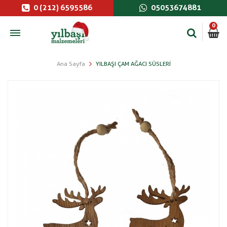
0 (212) 6595586
05053674881
0
Ana Sayfa
YILBAŞI ÇAM AĞACI SÜSLERI