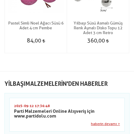
6
Pastel Simli Noel Ağacı Süsü 6
Yılbaşı Süsü Asmalı Gümüş
Adet 4 cm Pembe
Renk Aynalı Disko Topu 12
Adet 3 cm Retro
84,00
360,00
YILBAŞIMALZEMELERIN'DEN HABERLER
2025-09-12 17:36:48
Parti Malzemeleri Online Alışveriş için
www.partidolu.com
haberin devamı >