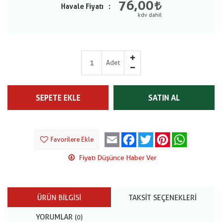
76,00
Havale Fiyatı
Adet
SEPETE EKLE
SATIN AL
Email
Facebook
Twitter
Pinterest
WhatsApp
Favorilere Ekle
Fiyatı Düşünce Haber Ver
ÜRÜN BILGISI
TAKSIT SEÇENEKLERI
YORUMLAR
(0)