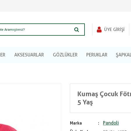
ÜYE GIRIŞI
LER
AKSESUARLAR
GÖZLÜKLER
PERUKLAR
ŞAPKA
Kumaş Çocuk Fötr
5 Yaş
Pandoli
Marka