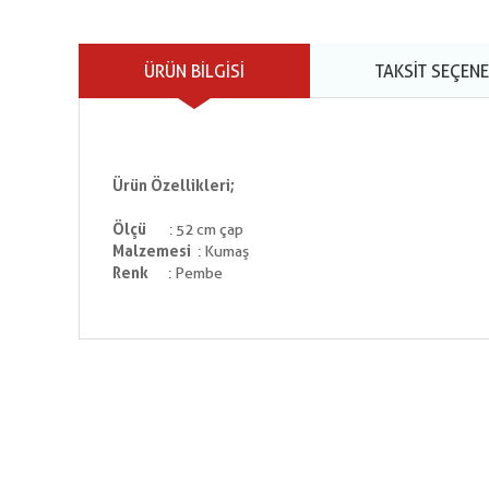
ÜRÜN BILGISI
TAKSIT SEÇENE
Ürün Özellikleri;
Ölçü
: 52 cm çap
Malzemesi
: Kumaş
Renk
: Pembe