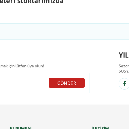
eleri stoklarımızda
YI
olmak için lütfen üye olun!
Sezon 
SOSY
GÖNDER
KURUMSAL
İLETİŞİM