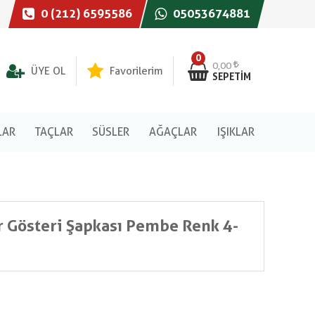
0 (212) 6595586
05053674881
0
0,00
ÜYE OL
Favorilerim
SEPETIM
LAR
TAÇLAR
SÜSLER
AĞAÇLAR
IŞIKLAR
 Gösteri Şapkası Pembe Renk 4-