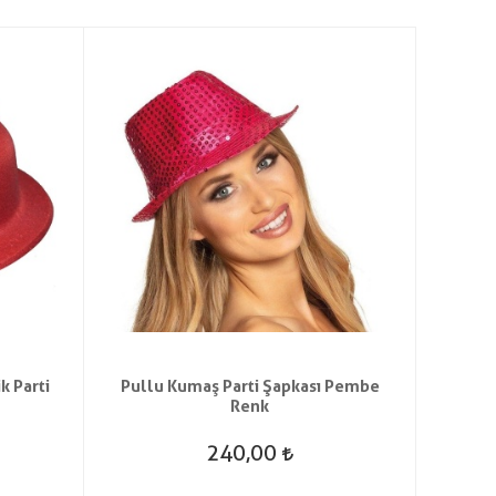
k Parti
Pullu Kumaş Parti Şapkası Pembe
Kırm
Renk
Par
240,00