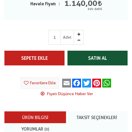
1.140,00
Havale Fiyatı
Adet
SEPETE EKLE
SATIN AL
Email
Facebook
Twitter
Pinterest
WhatsApp
Favorilere Ekle
Fiyatı Düşünce Haber Ver
ÜRÜN BILGISI
TAKSIT SEÇENEKLERI
YORUMLAR
(0)