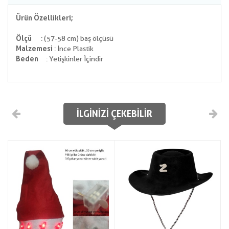
Ürün Özellikleri;
Ölçü
: (57-58 cm) baş ölçüsü
Malzemesi
: İnce Plastik
Beden
: Yetişkinler İçindir
İLGINIZI ÇEKEBILIR