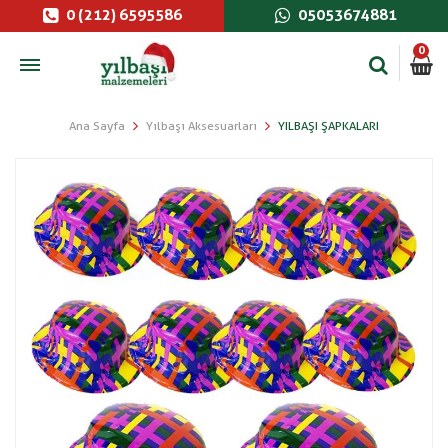
0 (212) 6595586
05053674881
0
Ana Sayfa
Yılbaşı Aksesuarları
YILBAŞI ŞAPKALARI