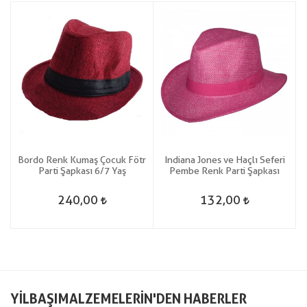
n
Bordo Renk Kumaş Çocuk Fötr
Indiana Jones ve Haçlı Seferi
Parti Şapkası 6/7 Yaş
Pembe Renk Parti Şapkası
240,00
132,00
YILBAŞIMALZEMELERIN'DEN HABERLER