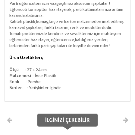
Parti eğlencelerinizin vazgeçilmez aksesuarı şapkalar !
Eğlenceli konseptler hazırlayarak, parti kutlamalarınıza anlam
kazandırabilirsiniz.
Kaliteli plastik,kumaş,keçe ve karton malzemeden imal edilmiş
karnaval şapkaları, farklı tasarım, renk ve modellerdedir.
Temalı partilerinizde kendiniz ve sevdikleriniz için muhteşem
eğlenceler hazırlayın, eğlencenize,kaldığınız yerden,
birbirinden farklı parti şapkaları ile keyifle devam edin !
Ürün Özellikleri;
Ölçü
: 27 x 24 cm
Malzemesi
: İnce Plastik
Renk
: Pembe
Beden
: Yetişkinler İçindir
İLGINIZI ÇEKEBILIR