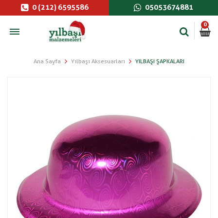
0 (212) 6595586
05053674881
0
Ana Sayfa
Yılbaşı Aksesuarları
YILBAŞI ŞAPKALARI