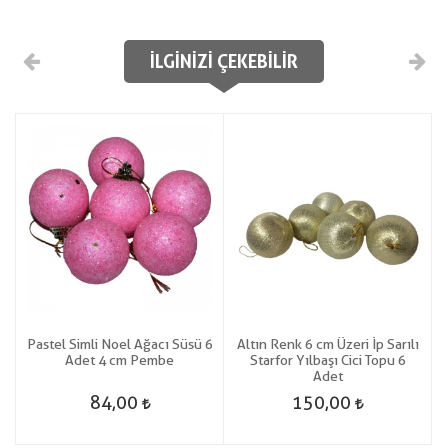
İLGINIZI ÇEKEBILIR
k
Pastel Simli Noel Ağacı Süsü 6
Altın Renk 6 cm Üzeri İp Sarılı
Adet 4 cm Pembe
Starfor Yılbaşı Cici Topu 6
Adet
84,00
150,00