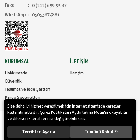
Faks
0 (212) 659 55 87
WhatsApp
05053674881
KURUMSAL
İLETİŞİM
Hakkımızda
İletişim
Güvenlik
Teslimat ve İade Şartları
Kargo Seçenekleri
Size daha iyi hizmet verebilmek için internet sitemizde çerezler
kullanılmaktadır. Çerez Politikaları Aydınlatma Metni’ni okuyabilir
www.yilbasimalzemeleri.com - www.partidolu.com bir Pandoli Parti
ve dilerseniz tercihlerinizi değiştirebilirsiniz.
Kuruluşudur. © 2022 Pandoli Parti Malzemeleri Organizasyon Tüm
hakları saklıdır.
Tercihleri Ayarla
Tümünü Kabul Et