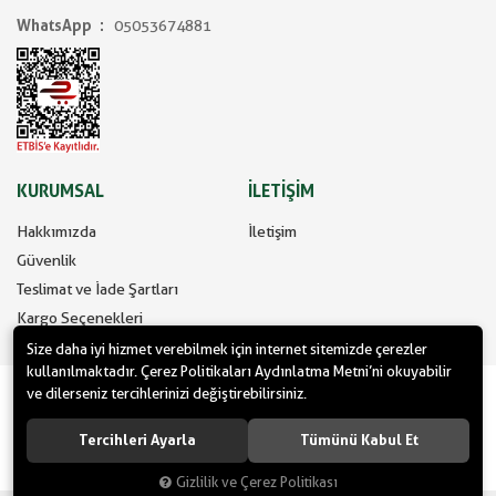
WhatsApp
05053674881
KURUMSAL
İLETİŞİM
Hakkımızda
İletişim
Güvenlik
Teslimat ve İade Şartları
Kargo Seçenekleri
Size daha iyi hizmet verebilmek için internet sitemizde çerezler
kullanılmaktadır. Çerez Politikaları Aydınlatma Metni’ni okuyabilir
www.yilbasimalzemeleri.com - www.partidolu.com bir Pandoli Parti
ve dilerseniz tercihlerinizi değiştirebilirsiniz.
Kuruluşudur. © 2022 Pandoli Parti Malzemeleri Organizasyon Tüm
hakları saklıdır.
Tercihleri Ayarla
Tümünü Kabul Et
Gizlilik ve Çerez Politikası