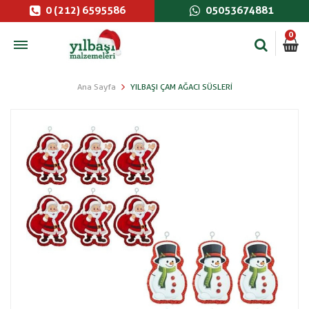
0 (212) 6595586
05053674881
0
Ana Sayfa
YILBAŞI ÇAM AĞACI SÜSLERI