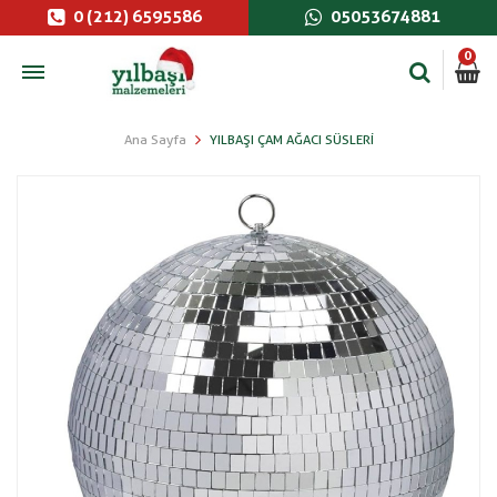
0 (212) 6595586
05053674881
0
Ana Sayfa
YILBAŞI ÇAM AĞACI SÜSLERI