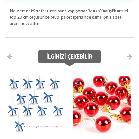
Malzemesi
:Strafor üzeri ayna yapıştırma
Renk
:Gümüş
Ebat
:cici
top 20 cm ölçüsünde olup, paket içerisinde asma ipli 1 adet
ürün mevcuttur
İLGINIZI ÇEKEBILIR