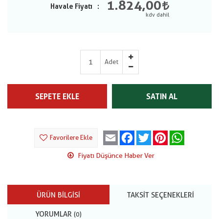
1.824,00
Havale Fiyatı
Adet
SEPETE EKLE
SATIN AL
Email
Facebook
Twitter
Pinterest
WhatsApp
Favorilere Ekle
Fiyatı Düşünce Haber Ver
ÜRÜN BILGISI
TAKSIT SEÇENEKLERI
YORUMLAR
(0)