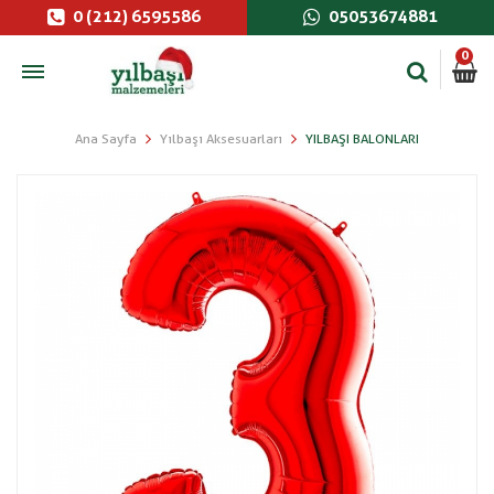
0 (212) 6595586
05053674881
0
Ana Sayfa
Yılbaşı Aksesuarları
YILBAŞI BALONLARI