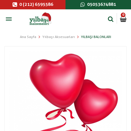
0 (212) 6595586
05053674881
0
Ana Sayfa
Yılbaşı Aksesuarları
YILBAŞI BALONLARI