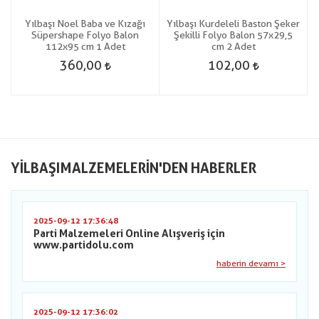
i
Yılbaşı Noel Baba ve Kızağı
Yılbaşı Kurdeleli Baston Şeker
1
Süpershape Folyo Balon
Şekilli Folyo Balon 57x29,5
112x95 cm 1 Adet
cm 2 Adet
360,00
102,00
YILBAŞIMALZEMELERIN'DEN HABERLER
2025-09-12 17:36:48
Parti Malzemeleri Online Alışveriş için
www.partidolu.com
haberin devamı >
2025-09-12 17:36:02