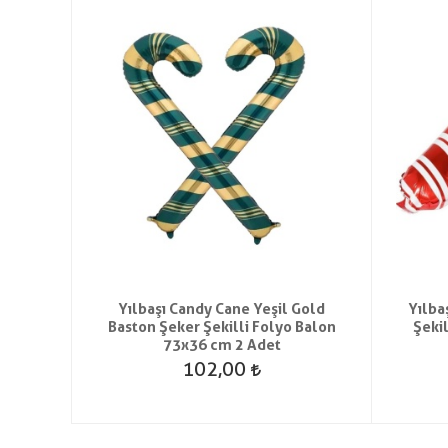
et Düz
Yılbaşı Candy Cane Yeşil Gold
Yılba
on
Baston Şeker Şekilli Folyo Balon
Şeki
73x36 cm 2 Adet
102,00