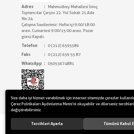
Adres
Mahmutbey Mahallesi İstoç
Toptancılar Çarşısı 22. Yol Sokak 21.Ada
No:24
Çalışma Saatlerimiz: Hafta içi:9:00/18:00
arası. Cumartesi 9:00/15:00 arası. Pazar
günü:Kapalı.
Telefon
0 (212) 6595586
Faks
0 (212) 659 55 87
WhatsApp
05053674881
Size daha iyi hizmet verebilmek için internet sitemizde çerezler kullanı
Çerez Politikaları Aydınlatma Metni’ni okuyabilir ve dilerseniz tercihleri
değiştirebilirsiniz.
www.yilbasimalzemeleri.com - www.partidol
Tercihleri Ayarla
Tümünü Kabul E