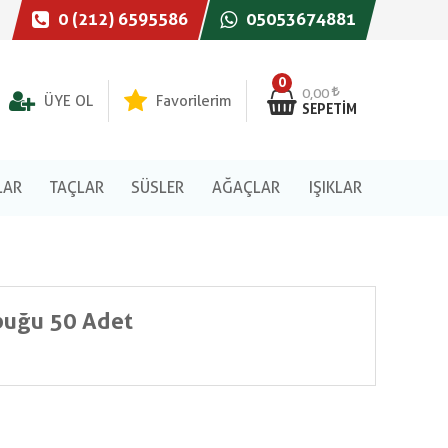
0 (212) 6595586
05053674881
0
0,00
ÜYE OL
Favorilerim
SEPETIM
LAR
TAÇLAR
SÜSLER
AĞAÇLAR
IŞIKLAR
buğu 50 Adet