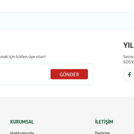
YI
olmak için lütfen üye olun!
Sezon 
SOSY
GÖNDER
KURUMSAL
İLETİŞİM
Hakkımızda
İletişim