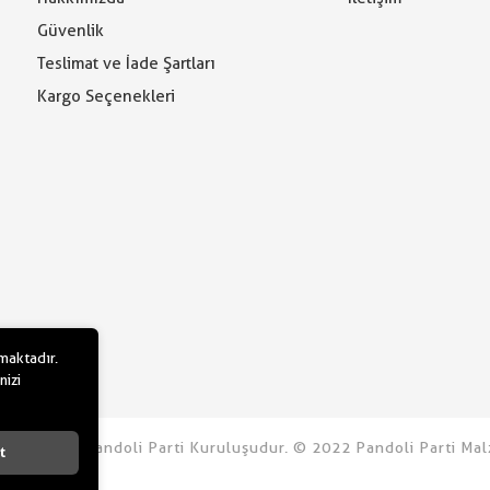
Güvenlik
Teslimat ve İade Şartları
Kargo Seçenekleri
lmaktadır.
nizi
u.com bir Pandoli Parti Kuruluşudur. © 2022 Pandoli Parti Malz
t