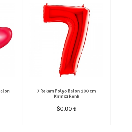
Balon
7 Rakam Folyo Balon 100 cm
10 Ade
Kırmızı Renk
80,00