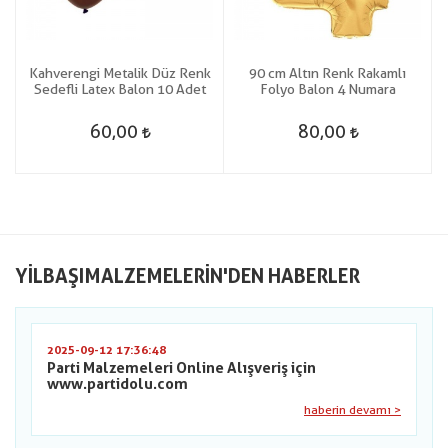
k
Kahverengi Metalik Düz Renk
90 cm Altın Renk Rakamlı
n
Sedefli Latex Balon 10 Adet
Folyo Balon 4 Numara
60,00
80,00
YILBAŞIMALZEMELERIN'DEN HABERLER
2025-09-12 17:36:48
Parti Malzemeleri Online Alışveriş için
www.partidolu.com
haberin devamı >