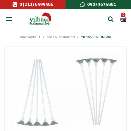
0 (212) 6595586
05053674881
0
Ana Sayfa
Yılbaşı Aksesuarları
YILBAŞI BALONLARI