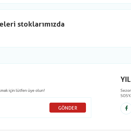
eleri stoklarımızda
YI
olmak için lütfen üye olun!
Sezon 
SOSY
GÖNDER