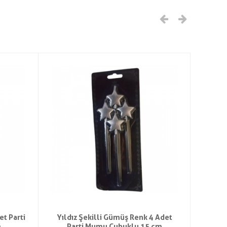
et Parti
Yıldız Şekilli Gümüş Renk 4 Adet
Fiyo
m
Parti Mumu Çubuklu 15 cm