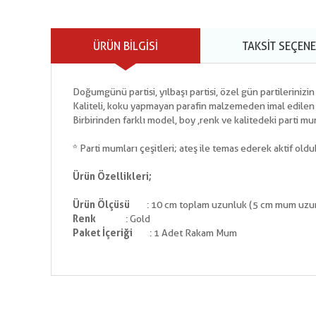
ÜRÜN BILGISI
TAKSIT SEÇENE
Doğumgünü partisi, yılbaşı partisi, özel gün partilerinizi
Kaliteli, koku yapmayan parafin malzemeden imal edilen par
Birbirinden farklı model, boy ,renk ve kalitedeki parti mum
* Parti mumları çeşitleri; ateş ile temas ederek aktif olduk
Ürün Özellikleri;
Ürün Ölçüsü
: 10 cm toplam uzunluk (5 cm mum uzu
Renk
: Gold
Paket İçeriği
: 1 Adet Rakam Mum