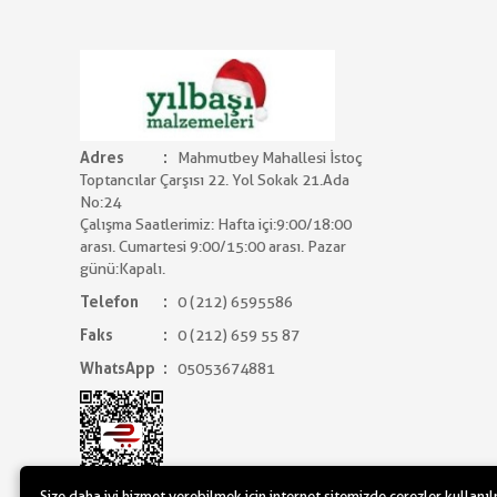
Adres
Mahmutbey Mahallesi İstoç
Toptancılar Çarşısı 22. Yol Sokak 21.Ada
No:24
Çalışma Saatlerimiz: Hafta içi:9:00/18:00
arası. Cumartesi 9:00/15:00 arası. Pazar
günü:Kapalı.
Telefon
0 (212) 6595586
Faks
0 (212) 659 55 87
WhatsApp
05053674881
Size daha iyi hizmet verebilmek için internet sitemizde çerezler kullanı