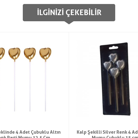
İLGINIZI ÇEKEBILIR
eklinde 4 Adet Çubuklu Altın
Kalp Şekilli Silver Renk 4 Ad
nk Parti Mumu 12,5 Cm
Mumu Çubuklu 15 c