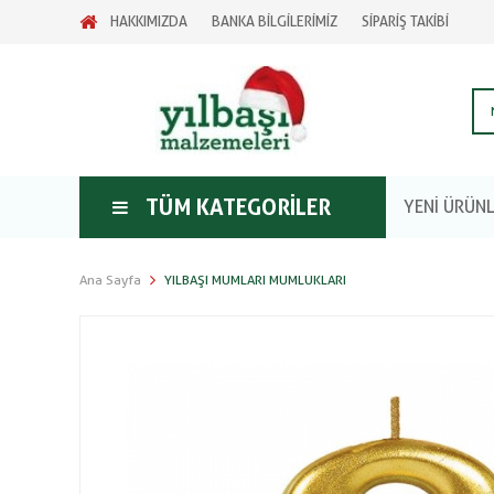
HAKKIMIZDA
BANKA BİLGİLERİMİZ
SİPARİŞ TAKİBİ
TÜM KATEGORILER
YENİ ÜRÜN
Ana Sayfa
YILBAŞI MUMLARI MUMLUKLARI