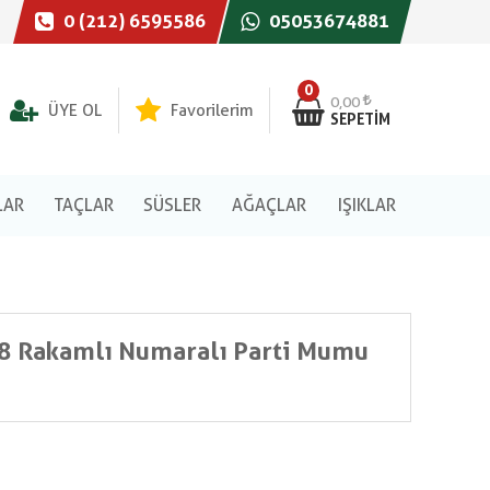
0 (212) 6595586
05053674881
0
0,00
ÜYE OL
Favorilerim
SEPETIM
LAR
TAÇLAR
SÜSLER
AĞAÇLAR
IŞIKLAR
k 8 Rakamlı Numaralı Parti Mumu