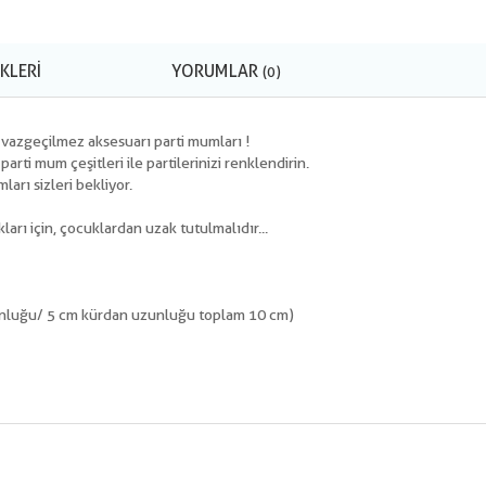
KLERI
YORUMLAR
(0)
n vazgeçilmez aksesuarı parti mumları !
ti mum çeşitleri ile partilerinizi renklendirin.
ları sizleri bekliyor.
ları için, çocuklardan uzak tutulmalıdır...
nluğu/ 5 cm kürdan uzunluğu toplam 10 cm)