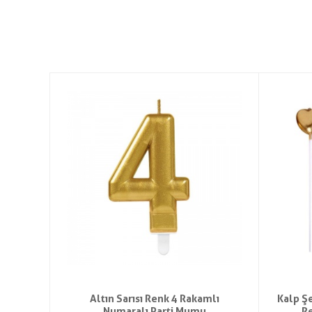
ı Cam
Altın Sarısı Renk 4 Rakamlı
Kalp Ş
Numaralı Parti Mumu
Re