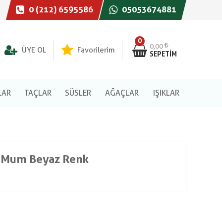
0 (212) 6595586
05053674881
0
0,00
ÜYE OL
Favorilerim
SEPETIM
LAR
TAÇLAR
SÜSLER
AĞAÇLAR
IŞIKLAR
t Mum Beyaz Renk