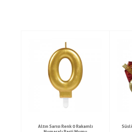
 2
Altın Sarısı Renk 0 Rakamlı
Süsl
Numaralı Parti Mumu