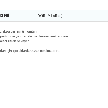
KLERI
YORUMLAR
(0)
 aksesuarı parti mumları !
ti mum çeşitleri ile partilerinizi renklendirin.
ları sizleri bekliyor.
ları için, çocuklardan uzak tutulmalıdır...