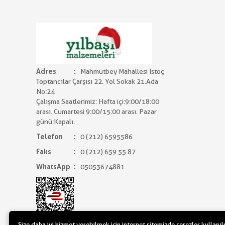
Adres
Mahmutbey Mahallesi İstoç
Toptancılar Çarşısı 22. Yol Sokak 21.Ada
No:24
Çalışma Saatlerimiz: Hafta içi:9:00/18:00
arası. Cumartesi 9:00/15:00 arası. Pazar
günü:Kapalı.
Telefon
0 (212) 6595586
Faks
0 (212) 659 55 87
WhatsApp
05053674881
Size daha iyi hizmet verebilmek için internet sitemizde çerezler kullanı