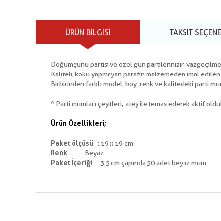
ÜRÜN BILGISI
TAKSIT SEÇENE
Doğumgünü partisi ve özel gün partilerinizin vazgeçilmez
Kaliteli, koku yapmayan parafin malzemeden imal edilen par
Birbirinden farklı model, boy ,renk ve kalitedeki parti mum
* Parti mumları çeşitleri; ateş ile temas ederek aktif olduk
Ürün Özellikleri;
Paket ölçüsü
: 19 x 19 cm
Renk
: Beyaz
Paket İçeriği
: 3,5 cm çapında 50 adet beyaz mum