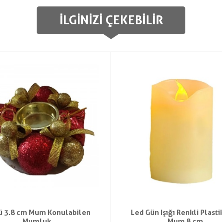
İLGINIZI ÇEKEBILIR
ü 3.8 cm Mum Konulabilen
Led Gün Işığı Renkli Plastik
Mumluk
Mum 8 cm