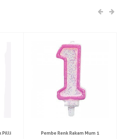
 Pilli
Pembe Renk Rakam Mum 1
Yıldı
Pa