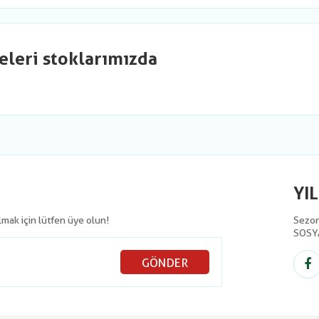
eleri stoklarımızda
YI
olmak için lütfen üye olun!
Sezon 
SOSY
GÖNDER