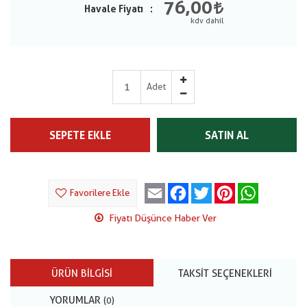
76,00
Havale Fiyatı
Adet
SEPETE EKLE
SATIN AL
Email
Facebook
Twitter
Pinterest
WhatsApp
Favorilere Ekle
Fiyatı Düşünce Haber Ver
ÜRÜN BILGISI
TAKSIT SEÇENEKLERI
YORUMLAR
(0)