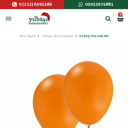
0 (212) 6595586
05053674881
0
Ana Sayfa
Yılbaşı Aksesuarları
YILBAŞI BALONLARI