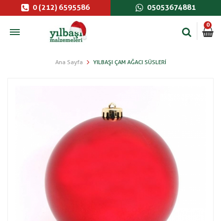
0 (212) 6595586
05053674881
0
Ana Sayfa
YILBAŞI ÇAM AĞACI SÜSLERI