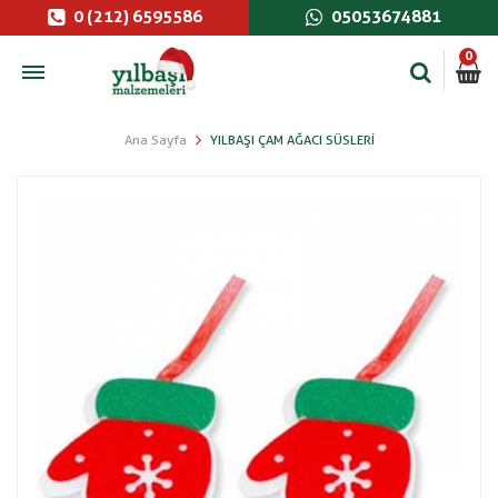
0 (212) 6595586
05053674881
0
Ana Sayfa
YILBAŞI ÇAM AĞACI SÜSLERI