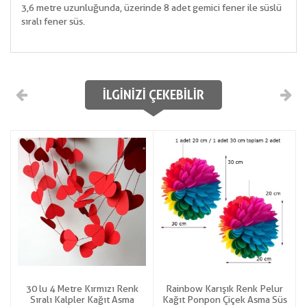
3,6 metre uzunluğunda, üzerinde 8 adet gemici fener ile süslü
sıralı fener süs.
İLGINIZI ÇEKEBILIR
e
30 lu 4 Metre Kırmızı Renk
Rainbow Karışık Renk Pelur
Sıralı Kalpler Kağıt Asma
Kağıt Ponpon Çiçek Asma Süs