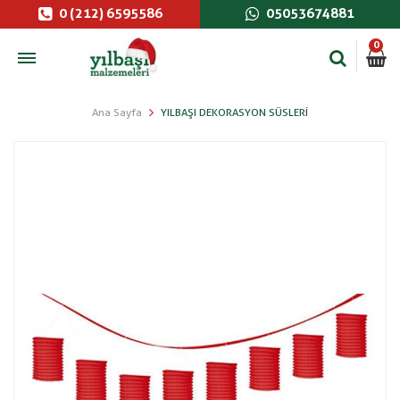
0 (212) 6595586
05053674881
0
Ana Sayfa
YILBAŞI DEKORASYON SÜSLERI