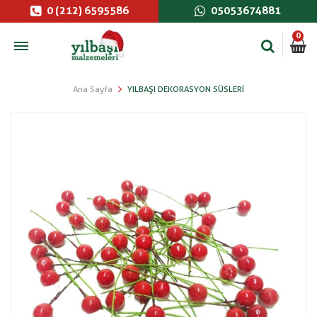
0 (212) 6595586
05053674881
0
Ana Sayfa
YILBAŞI DEKORASYON SÜSLERI