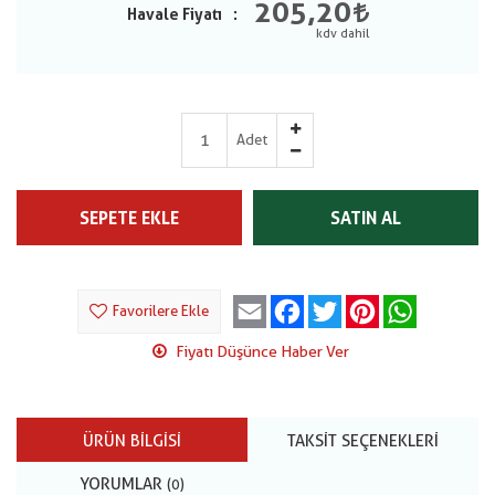
205,20
Havale Fiyatı
Adet
SEPETE EKLE
SATIN AL
Email
Facebook
Twitter
Pinterest
WhatsApp
Favorilere Ekle
Fiyatı Düşünce Haber Ver
ÜRÜN BILGISI
TAKSIT SEÇENEKLERI
YORUMLAR
(0)