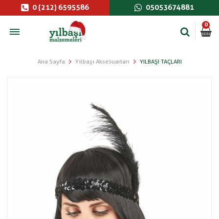
0 (212) 6595586
05053674881
0
Ana Sayfa
Yılbaşı Aksesuarları
YILBAŞI TAÇLARI