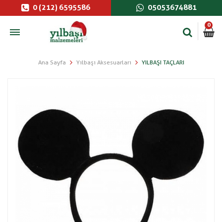
0 (212) 6595586
05053674881
0
Ana Sayfa
Yılbaşı Aksesuarları
YILBAŞI TAÇLARI