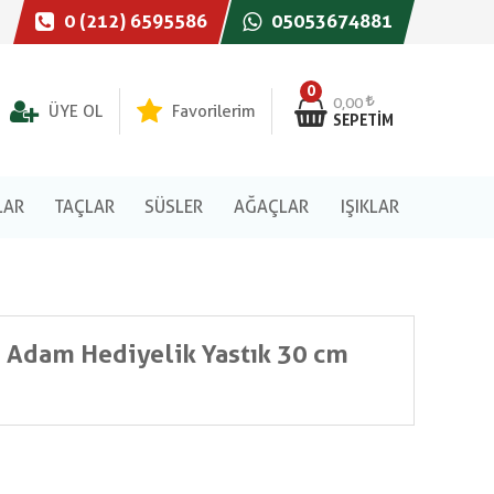
0 (212) 6595586
05053674881
0
0,00
ÜYE OL
Favorilerim
SEPETIM
LAR
TAÇLAR
SÜSLER
AĞAÇLAR
IŞIKLAR
 Adam Hediyelik Yastık 30 cm