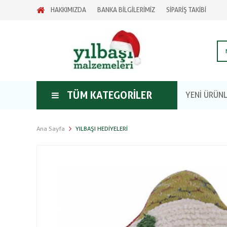
HAKKIMIZDA
BANKA BİLGİLERİMİZ
SİPARİŞ TAKİBİ
TÜM KATEGORILER
YENİ ÜRÜN
Ana Sayfa
YILBAŞI HEDIYELERI