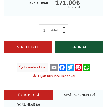
171,00
Havale Fiyatı
Adet
SEPETE EKLE
SATIN AL
Email
Facebook
Twitter
Pinterest
WhatsApp
Favorilere Ekle
Fiyatı Düşünce Haber Ver
ÜRÜN BILGISI
TAKSIT SEÇENEKLERI
YORUMLAR
(0)