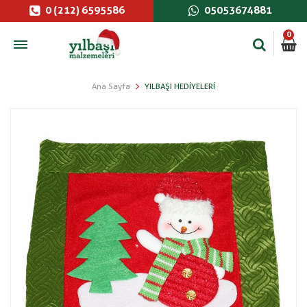
0 (212) 6595586
05053674881
0
Ana Sayfa
YILBAŞI HEDIYELERI