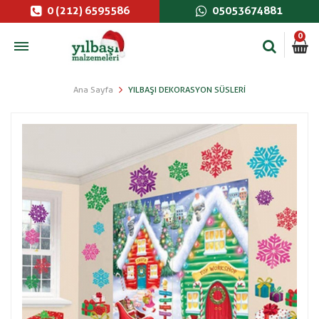
0 (212) 6595586
05053674881
0
Ana Sayfa
YILBAŞI DEKORASYON SÜSLERI