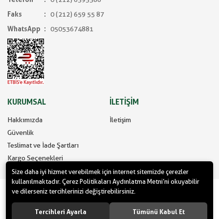
Faks
0 (212) 659 55 87
WhatsApp
05053674881
KURUMSAL
İLETİŞİM
Hakkımızda
İletişim
Güvenlik
Teslimat ve İade Şartları
Kargo Seçenekleri
Size daha iyi hizmet verebilmek için internet sitemizde çerezler
kullanılmaktadır. Çerez Politikaları Aydınlatma Metni’ni okuyabilir
www.yilbasimalzemeleri.com - www.partidolu.com bir Pandoli Parti
ve dilerseniz tercihlerinizi değiştirebilirsiniz.
Kuruluşudur. © 2022 Pandoli Parti Malzemeleri Organizasyon Tüm
hakları saklıdır.
Tercihleri Ayarla
Tümünü Kabul Et