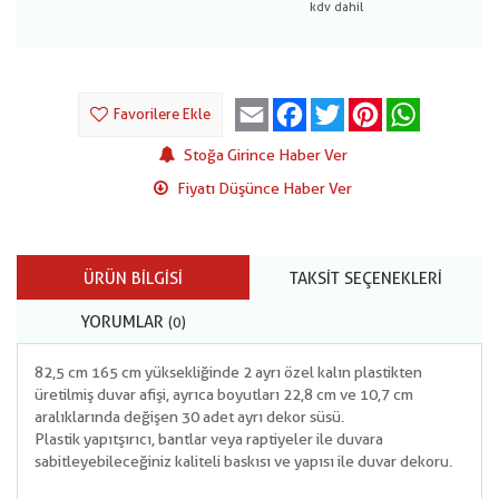
Email
Facebook
Twitter
Pinterest
WhatsApp
Favorilere Ekle
Stoğa Girince Haber Ver
Fiyatı Düşünce Haber Ver
ÜRÜN BILGISI
TAKSIT SEÇENEKLERI
YORUMLAR
(0)
82,5 cm 165 cm yüksekliğinde 2 ayrı özel kalın plastikten
üretilmiş duvar afişi, ayrıca boyutları 22,8 cm ve 10,7 cm
aralıklarında değişen 30 adet ayrı dekor süsü.
Plastik yapıtşırıcı, bantlar veya raptiyeler ile duvara
sabitleyebileceğiniz kaliteli baskısı ve yapısı ile duvar dekoru.