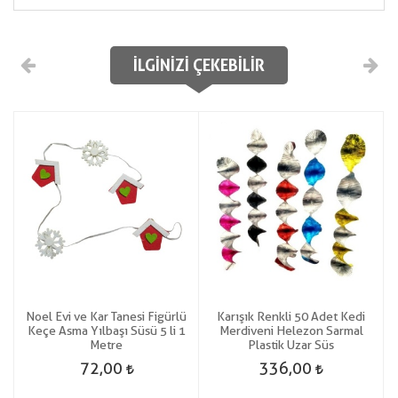
İLGINIZI ÇEKEBILIR
Noel Evi ve Kar Tanesi Figürlü
Karışık Renkli 50 Adet Kedi
ı
Keçe Asma Yılbaşı Süsü 5 li 1
Merdiveni Helezon Sarmal
Metre
Plastik Uzar Süs
72,00
336,00