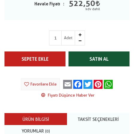
522,50
Havale Fiyatı
Adet
SEPETE EKLE
SATIN AL
Email
Facebook
Twitter
Pinterest
WhatsApp
Favorilere Ekle
Fiyatı Düşünce Haber Ver
ÜRÜN BILGISI
TAKSIT SEÇENEKLERI
YORUMLAR
(0)