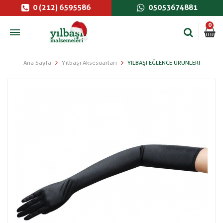
0 (212) 6595586
05053674881
0
Ana Sayfa
Yılbaşı Aksesuarları
YILBAŞI EĞLENCE ÜRÜNLERI