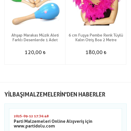
Ahşap Marakas Müzik Aleti
6 cm Fuşya Pembe Renk Tüylü
ü
Farklı Desenlerde 1 Adet
Kalın Otriş Boa 2 Metre
120,00
180,00
YILBAŞIMALZEMELERIN'DEN HABERLER
2025-09-12 17:36:48
Parti Malzemeleri Online Alışveriş için
www.partidolu.com