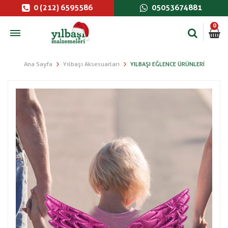
0 (212) 6595586
05053674881
0
Ana Sayfa
Yılbaşı Aksesuarları
YILBAŞI EĞLENCE ÜRÜNLERI