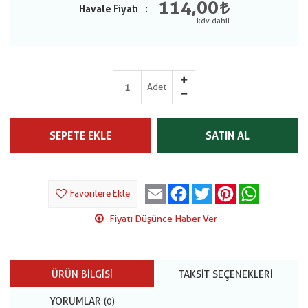
114,00
Havale Fiyatı
Adet
SEPETE EKLE
SATIN AL
Email
Facebook
Twitter
Pinterest
WhatsApp
Favorilere Ekle
Fiyatı Düşünce Haber Ver
ÜRÜN BILGISI
TAKSIT SEÇENEKLERI
YORUMLAR
(0)