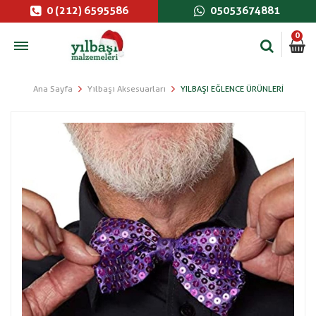
0 (212) 6595586
05053674881
0
Ana Sayfa
Yılbaşı Aksesuarları
YILBAŞI EĞLENCE ÜRÜNLERI