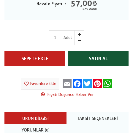
57,00
Havale Fiyatı
Adet
SEPETE EKLE
SATIN AL
Email
Facebook
Twitter
Pinterest
WhatsApp
Favorilere Ekle
Fiyatı Düşünce Haber Ver
ÜRÜN BILGISI
TAKSIT SEÇENEKLERI
YORUMLAR
(0)