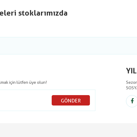
eleri stoklarımızda
YI
olmak için lütfen üye olun!
Sezon 
SOSY
GÖNDER