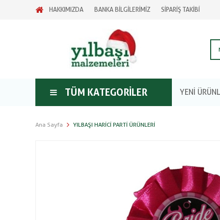
HAKKIMIZDA
BANKA BİLGİLERİMİZ
SİPARİŞ TAKİBİ
TÜM KATEGORILER
YENİ ÜRÜN
Ana Sayfa
YILBAŞI HARICI PARTI ÜRÜNLERI