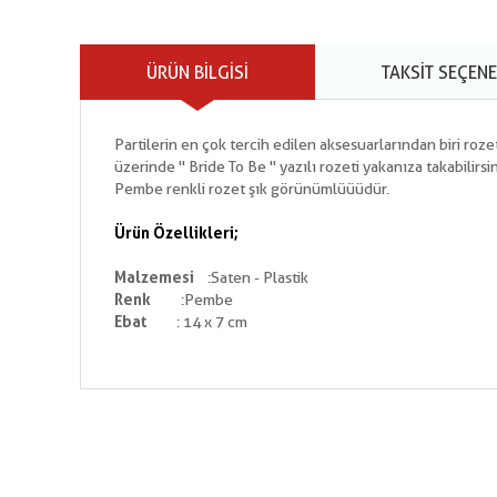
ÜRÜN BILGISI
TAKSIT SEÇENE
Partilerin en çok tercih edilen aksesuarlarından biri rozet
üzerinde '' Bride To Be '' yazılı rozeti yakanıza takabilirsin
Pembe renkli rozet şık görünümlüüüdür.
Ürün Özellikleri;
Malzemesi
:Saten - Plastik
Renk
:Pembe
Ebat
: 14 x 7 cm