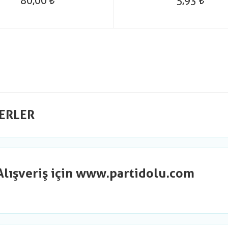
80,00
5,93
ERLER
Alışveriş için www.partidolu.com