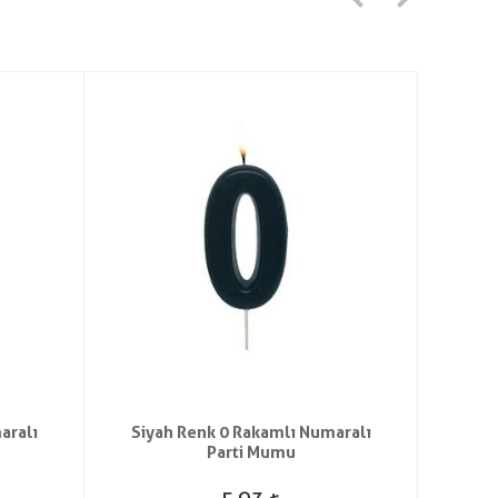
aralı
Siyah Renk 0 Rakamlı Numaralı
Cad
Parti Mumu
Des