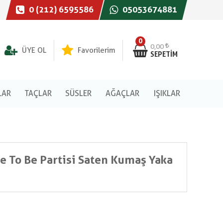
0 (212) 6595586
05053674881
0
0,00
ÜYE OL
Favorilerim
SEPETIM
LAR
TAÇLAR
SÜSLER
AĞAÇLAR
IŞIKLAR
 To Be Partisi Saten Kumaş Yaka