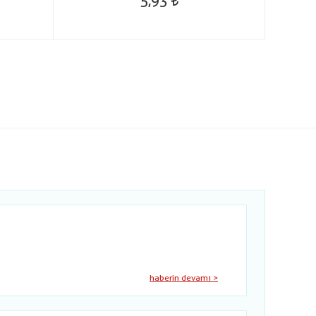
5,93
haberin devamı >