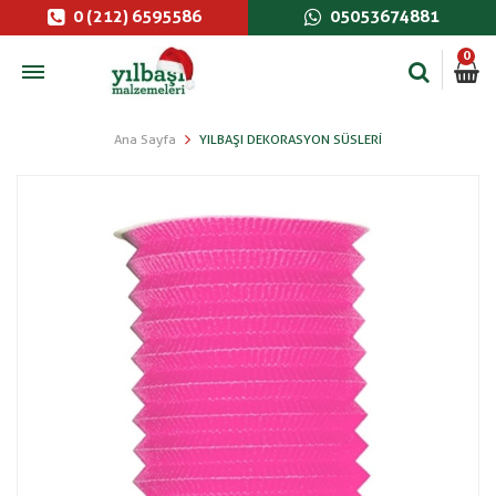
0 (212) 6595586
05053674881
0
Ana Sayfa
YILBAŞI DEKORASYON SÜSLERI