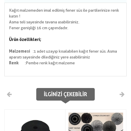
Kağıt malzemeden imal edilmiş fener süs ile partilerinize renk
katın !
Asma teli sayesinde tavana asabilirsiniz.
Fener genişliği 16 cm çapındadır.
Ürün özellikleri;
Malzemesi
:1 adet uzayıp kısalabilen kağıt fener süs. Asma
aparatı sayesinde dilediğiniz yere asabilirsiniz
Renk
:Pembe renk kağıt malzeme
İLGINIZI ÇEKEBILIR