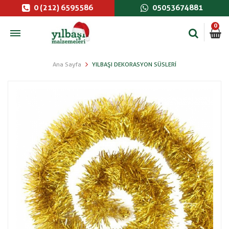
0 (212) 6595586
05053674881
0
Ana Sayfa
YILBAŞI DEKORASYON SÜSLERI