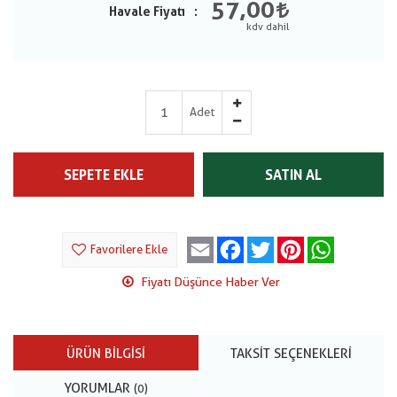
57,00
Havale Fiyatı
Adet
SEPETE EKLE
SATIN AL
Email
Facebook
Twitter
Pinterest
WhatsApp
Favorilere Ekle
Fiyatı Düşünce Haber Ver
ÜRÜN BILGISI
TAKSIT SEÇENEKLERI
YORUMLAR
(0)