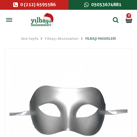
0 (212) 6595586
05053674881
0
Ana Sayfa
Yılbaşı Aksesuarları
YILBAŞI MASKELERI