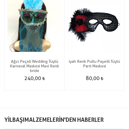
k
Ağzı Peçeli Wedding Tüylü
iyah Renk Pullu Payetli Tüylü
k
Karnaval Maskesi Mavi Renk
Parti Maskesi
bride
240,00
80,00
YILBAŞIMALZEMELERIN'DEN HABERLER