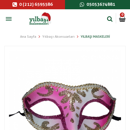
0 (212) 6595586
05053674881
0
Ana Sayfa
Yılbaşı Aksesuarları
YILBAŞI MASKELERI