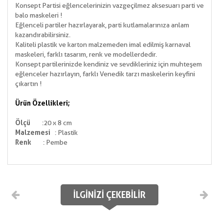
Konsept Partisi eğlencelerinizin vazgeçilmez aksesuarı parti ve
balo maskeleri !
Eğlenceli partiler hazırlayarak, parti kutlamalarınıza anlam
kazandırabilirsiniz.
Kaliteli plastik ve karton malzemeden imal edilmiş karnaval
maskeleri, farklı tasarım, renk ve modellerdedir.
Konsept partilerinizde kendiniz ve sevdikleriniz için muhteşem
eğlenceler hazırlayın, farklı Venedik tarzı maskelerin keyfini
çıkartın !
Ürün Özellikleri;
Ö
lçü
:20 x 8 cm
Malzemesi
: Plastik
Renk
: Pembe
İLGINIZI ÇEKEBILIR