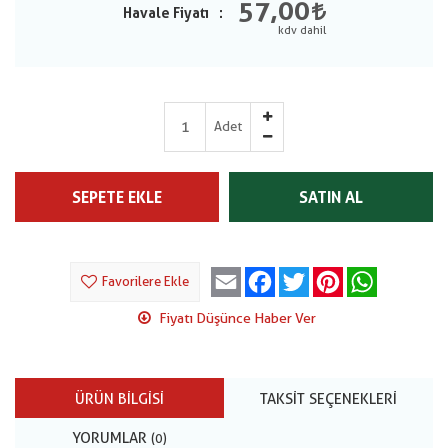
57,00
Havale Fiyatı
Adet
SEPETE EKLE
SATIN AL
Email
Facebook
Twitter
Pinterest
WhatsApp
Favorilere Ekle
Fiyatı Düşünce Haber Ver
ÜRÜN BILGISI
TAKSIT SEÇENEKLERI
YORUMLAR
(0)