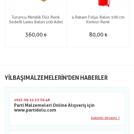
Turuncu Metalik Düz Renk
4 Rakam Folyo Balon 100 cm
x
Sedefli Latex Balon 100 Adet
Kırmızı Renk
360,00
80,00
YILBAŞIMALZEMELERIN'DEN HABERLER
2025-09-12 17:36:48
Parti Malzemeleri Online Alışveriş için
www.partidolu.com
haberin devamı >