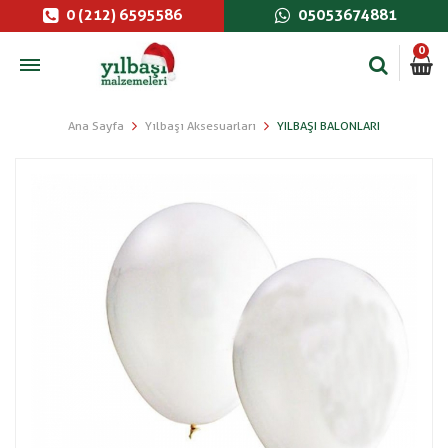
0 (212) 6595586
05053674881
0
Ana Sayfa
Yılbaşı Aksesuarları
YILBAŞI BALONLARI