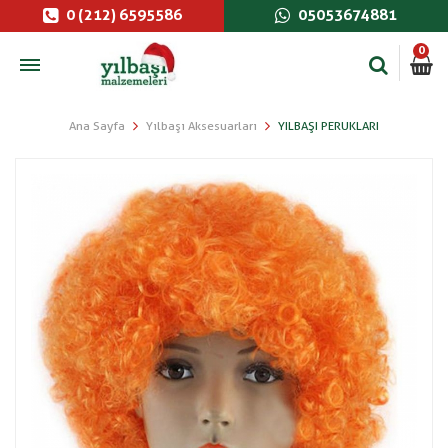
0 (212) 6595586
05053674881
0
Ana Sayfa
Yılbaşı Aksesuarları
YILBAŞI PERUKLARI